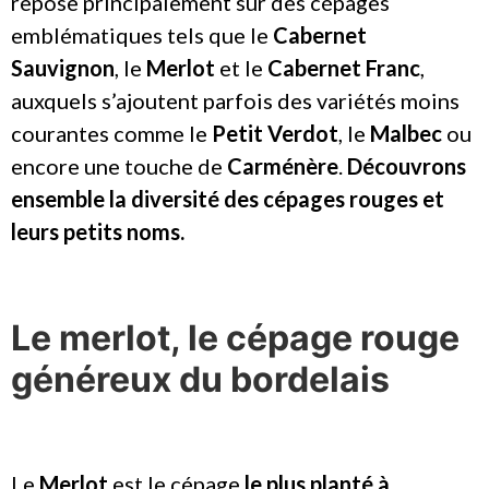
repose principalement sur des cépages
emblématiques tels que le
Cabernet
Sauvignon
, le
Merlot
et le
Cabernet Franc
,
auxquels s’ajoutent parfois des variétés moins
courantes comme le
Petit Verdot
, le
Malbec
ou
encore une touche de
Carménère
.
Découvrons
ensemble la diversité des cépages rouges et
leurs petits noms.
Le merlot, le cépage rouge
généreux du bordelais
Le
Merlot
est le cépage
le plus planté à