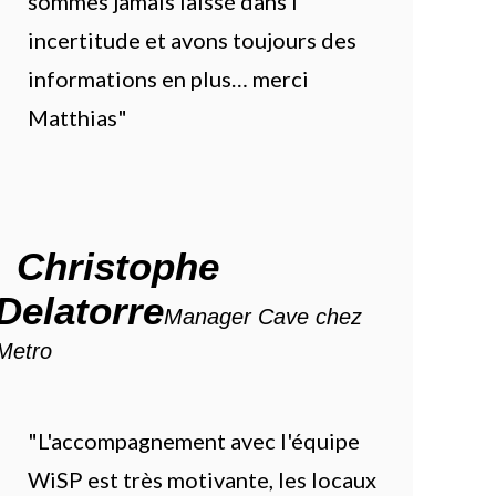
sommes jamais laissé dans l'
incertitude et avons toujours des
informations en plus… merci
Matthias"
Christophe
Delatorre
Manager Cave chez
Metro
"L'accompagnement avec l'équipe
WiSP est très motivante, les locaux