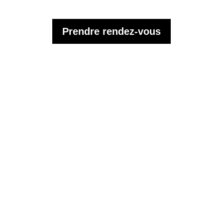
Prendre rendez-vous
Inscrivez-vous à la
newsletter mensuelle WISP
pour suivre notre actualité.