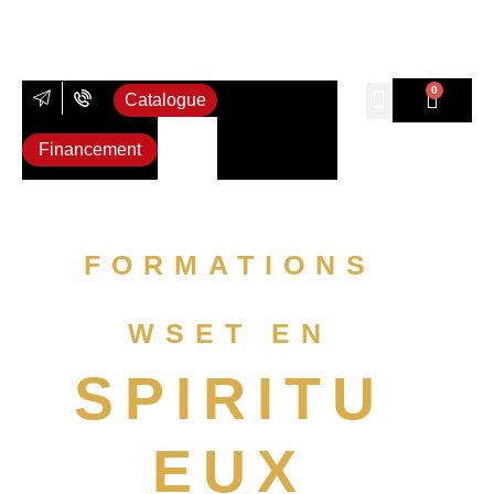
0
Catalogue
Formations vins
Formations spiri
Formations bière
Formations sur
Financement
FORMATIONS
WSET EN
SPIRITU
EUX