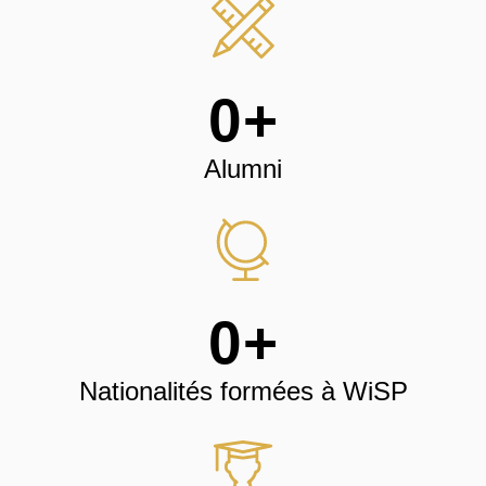
0
+
Alumni
0
+
Nationalités formées à WiSP